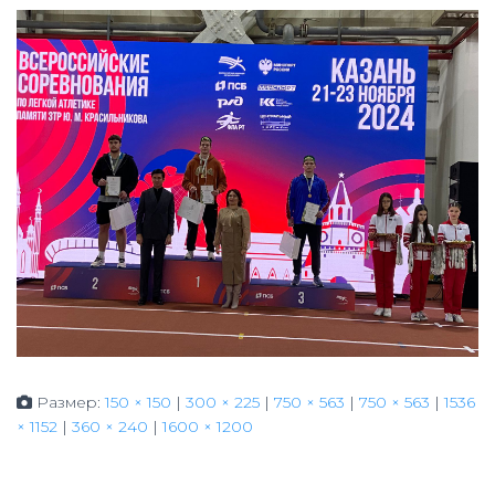
Размер:
150 × 150
|
300 × 225
|
750 × 563
|
750 × 563
|
1536
× 1152
|
360 × 240
|
1600 × 1200